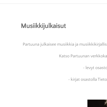
OSUUSKUNTA
KUSTANTAMO
TAIDE
BARDUN – PARTUUNA CO-OP
KIRJAKAUPPA
KERAM
Musiikkijulkaisut
VERKKOKAUPPA
PENTTI SAARIKOSKI
VALOK
MAALA
Partuuna julkaisee musiikkia ja musiikkikirjallis
Katso Partuunan verkkoka
• levyt osast
• kirjat osastolla Tieto