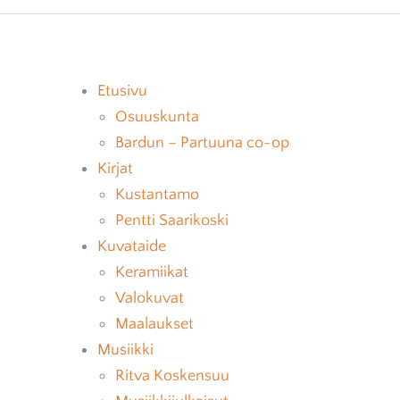
DFULNESS
PARTUUNALOKI
JÄSENET
ATAIDE
AJANKOHTAISTA
HALLITUS
Etusivu
TORIEN VASTAANOTTO
Osuuskunta
Bardun – Partuuna co-op
Kirjat
Kustantamo
Pentti Saarikoski
Kuvataide
Keramiikat
Valokuvat
Maalaukset
Musiikki
Ritva Koskensuu