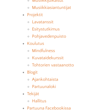
Musiikkijulkaisut
Musiikkiasiantuntijat
Projektit
Lavatanssit
Esitystutkimus
Pohjavedenpuisto
Koulutus
Mindfulness
Kuvataidekurssit
Tohtorien vastaanotto
Blogit
Ajankohtaista
Partuunaloki
Tekijät
Hallitus
Partuuna Facebookissa