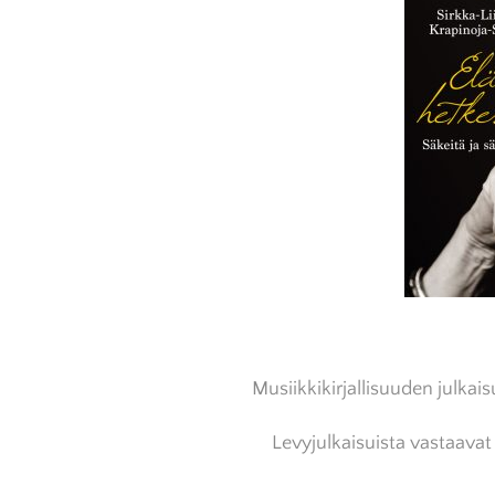
Musiikkikirjallisuuden julkai
Levyjulkaisuista vastaava