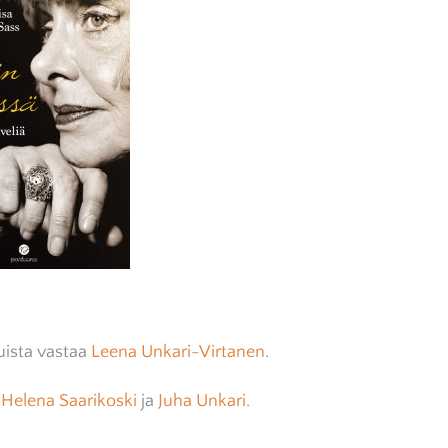
suista vastaa
Leena Unkari-Virtanen
.
t
Helena Saarikoski
ja
Juha Unkari
.