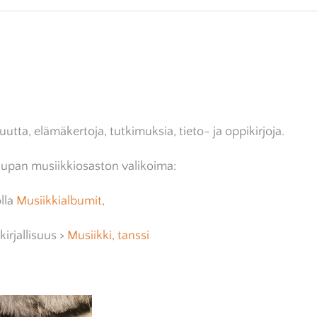
KAUPPA
ELÄVÄÄ MUSIIKKIA
LAVATANSSIT
MIN
IIKAT
RITVA KOSKENSUU
ESITYSTUTKIMUS
KUV
UVAT
POHJAVEDENPUISTO
TOH
MUSIIKKIJULKAISUT
UKSET
ASIANTUNTIJAT
uutta, elämäkertoja, tutkimuksia, tieto- ja oppikirjoja.
upan musiikkiosaston valikoima:
olla
Musiikkialbumit
,
kirjallisuus >
Musiikki, tanssi