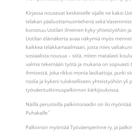
Kirjassa nousevat keskeiselle sijalle ne kaksi Uo
telakan pääluottamusmiehenä sekä Vasemmisto
korostuu Uotilan ilmeinen kyky yhteistyöhön ja t
Uotilan elämäkerta avaa näkymiä myös mennei
kaikkea telakkamaailmaan, josta mies valtakunn
sosiaalista nousua – siitä, miten matalasti kou
valmis tekemään työtä ja mukana on sopivasti 
ihmisestä, joka rikkoi monia lasikattoja, purki
roolia ja kykeni tulokselliseen yhteistyöhön yli
työväentutkimuspalkinnon kärkijoukossa.
Näillä perusteilla palkintoraadin on ilo myön
Puhakalle.”
Palkinnon myöntää Työväenperinne ry, ja palkin