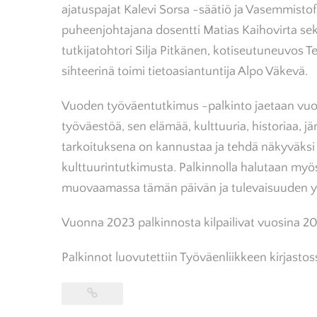
ajatuspajat Kalevi Sorsa -säätiö ja Vasemmisto
puheenjohtajana dosentti Matias Kaihovirta se
tutkijatohtori Silja Pitkänen, kotiseutuneuvos 
sihteerinä toimi tietoasiantuntija Alpo Väkevä.
Vuoden työväentutkimus -palkinto jaetaan vuosit
työväestöä, sen elämää, kulttuuria, historiaa, 
tarkoituksena on kannustaa ja tehdä näkyväksi t
kulttuurintutkimusta. Palkinnolla halutaan myö
muovaamassa tämän päivän ja tulevaisuuden y
Vuonna 2023 palkinnosta kilpailivat vuosina 20
Palkinnot luovutettiin Työväenliikkeen kirjasto