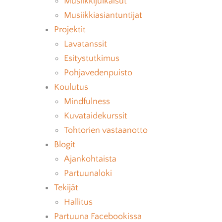
Musiikkijulkaisut
Musiikkiasiantuntijat
Projektit
Lavatanssit
Esitystutkimus
Pohjavedenpuisto
Koulutus
Mindfulness
Kuvataidekurssit
Tohtorien vastaanotto
Blogit
Ajankohtaista
Partuunaloki
Tekijät
Hallitus
Partuuna Facebookissa