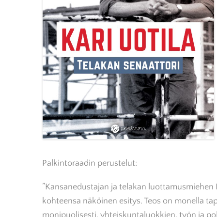
Palkintoraadin perustelut:
”Kansanedustajan ja telakan luottamusmiehen Ka
kohteensa näköinen esitys. Teos on monella ta
monipuolisesti, yhteiskuntaluokkien, työn ja p