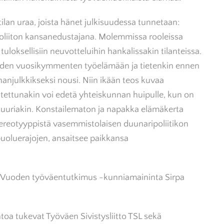
tilan uraa, joista hänet julkisuudessa tunnetaan:
liiton kansanedustajana. Molemmissa rooleissa
uloksellisiin neuvotteluihin hankalissakin tilanteissa.
den vuosikymmenten työelämään ja tietenkin ennen
anjulkkikseksi nousi. Niin ikään teos kuvaa
lutettunakin voi edetä yhteiskunnan huipulle, kun on
tuuriakin. Konstailematon ja napakka elämäkerta
 stereotyyppistä vasemmistolaisen duunaripoliitikon
 puoluerajojen, ansaitsee paikkansa
tää Vuoden työväentutkimus -kunniamaininta Sirpa
toa tukevat Työväen Sivistysliitto TSL sekä