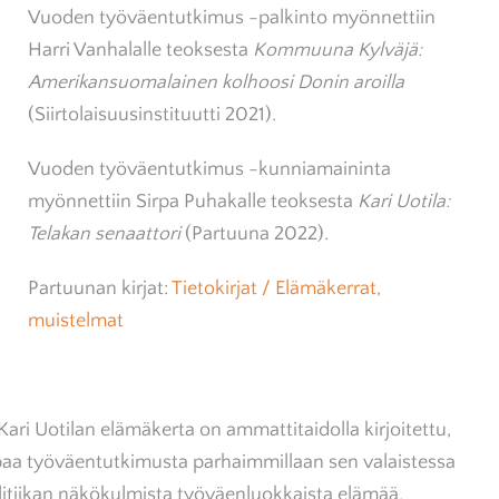
Vuoden työväentutkimus -palkinto myönnettiin
Harri Vanhalalle teoksesta
Kommuuna Kylväjä:
Amerikansuomalainen kolhoosi Donin aroilla
(Siirtolaisuusinstituutti 2021).
Vuoden työväentutkimus -kunniamaininta
myönnettiin Sirpa Puhakalle teoksesta
Kari Uotila:
Telakan senaattori
(Partuuna 2022).
Partuunan kirjat:
Tietokirjat / Elämäkerrat,
muistelmat
ri Uotilan elämäkerta on ammattitaidolla kirjoitettu,
paa työväentutkimusta parhaimmillaan sen valaistessa
olitiikan näkökulmista työväenluokkaista elämää.