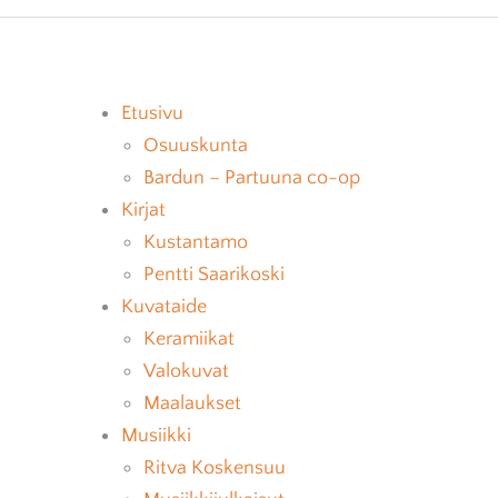
DFULNESS
PARTUUNALOKI
JÄSENET
ATAIDE
AJANKOHTAISTA
HALLITUS
Etusivu
TORIEN VASTAANOTTO
Osuuskunta
Bardun – Partuuna co-op
Kirjat
Kustantamo
Pentti Saarikoski
Kuvataide
Keramiikat
Valokuvat
Maalaukset
Musiikki
Ritva Koskensuu