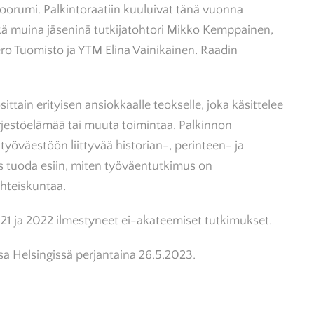
foorumi. Palkintoraatiin kuuluivat tänä vuonna
kä muina jäseninä tutkijatohtori Mikko Kemppainen,
Tero Tuomisto ja YTM Elina Vainikainen. Raadin
tain erityisen ansiokkaalle teokselle, joka käsittelee
järjestöelämää tai muuta toimintaa. Palkinnon
yöväestöön liittyvää historian-, perinteen- ja
s tuoda esiin, miten työväentutkimus on
hteiskuntaa.
21 ja 2022 ilmestyneet ei-akateemiset tutkimukset.
ssa Helsingissä perjantaina 26.5.2023.