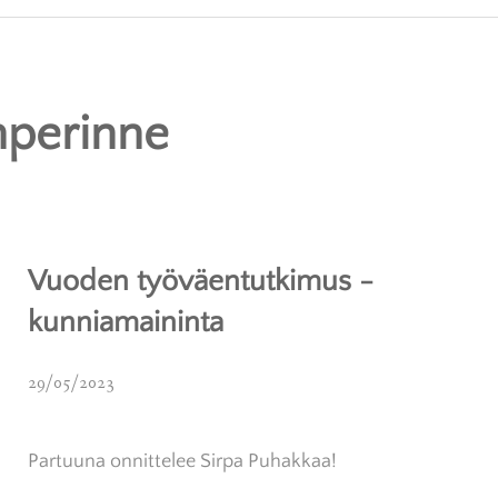
KAUPPA
ELÄVÄÄ MUSIIKKIA
LAVATANSSIT
MIN
IIKAT
RITVA KOSKENSUU
ESITYSTUTKIMUS
KUV
nperinne
UVAT
MUSIIKKIJULKAISUT
POHJAVEDENPUISTO
TOH
UKSET
ASIANTUNTIJAT
Vuoden työväentutkimus -
kunniamaininta
29/05/2023
Partuuna onnittelee Sirpa Puhakkaa!