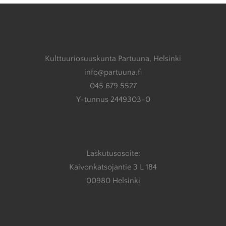
Kulttuuriosuuskunta Partuuna, Helsinki
info@partuuna.fi
045 679 5527
Y-tunnus 2449303-0
Laskutusosoite:
Kaivonkatsojantie 3 L 184
00980 Helsinki