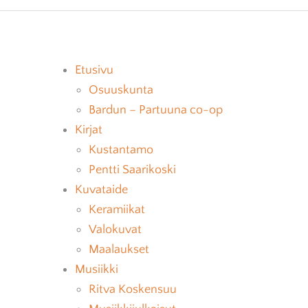
DFULNESS
PARTUUNALOKI
JÄSENET
ATAIDE
AJANKOHTAISTA
HALLITUS
Etusivu
TORIEN VASTAANOTTO
Osuuskunta
Bardun – Partuuna co-op
Kirjat
Kustantamo
Pentti Saarikoski
Kuvataide
Keramiikat
Valokuvat
Maalaukset
Musiikki
Ritva Koskensuu