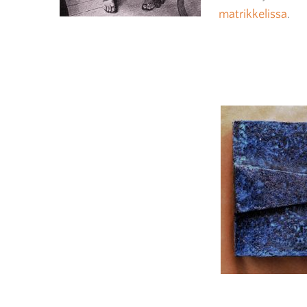
matrikkelissa
.