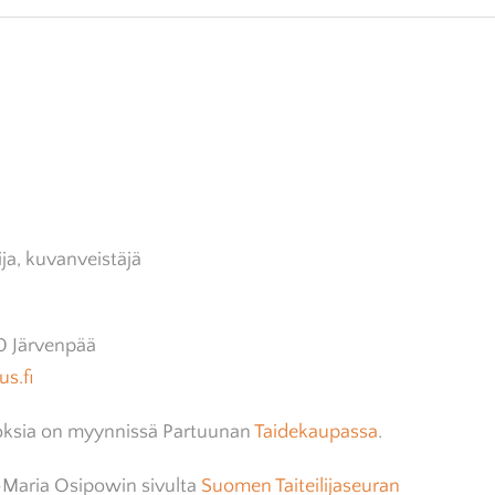
KAUPPA
ELÄVÄÄ MUSIIKKIA
LAVATANSSIT
MIN
IIKAT
RITVA KOSKENSUU
ESITYSTUTKIMUS
KUV
UVAT
MUSIIKKIJULKAISUT
POHJAVEDENPUISTO
TOH
UKSET
ASIANTUNTIJAT
ija, kuvanveistäjä
10 Järvenpää
s.fi
ksia on myynnissä Partuunan
Taidekaupassa
.
-Maria Osipowin sivulta
Suomen Taiteilijaseuran