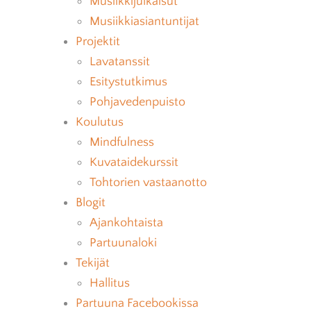
Musiikkijulkaisut
Musiikkiasiantuntijat
Projektit
Lavatanssit
Esitystutkimus
Pohjavedenpuisto
Koulutus
Mindfulness
Kuvataidekurssit
Tohtorien vastaanotto
Blogit
Ajankohtaista
Partuunaloki
Tekijät
Hallitus
Partuuna Facebookissa