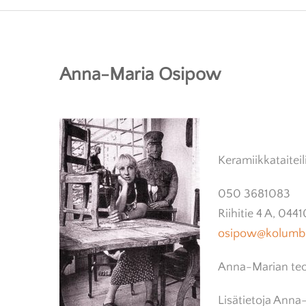
OSUUSKUNTA
KUSTANTAMO
TAIDE
BARDUN – PARTUUNA CO-OP
KIRJAKAUPPA
KERAM
Anna-Maria Osipow
VERKKOKAUPPA
PENTTI SAARIKOSKI
VALOK
MAALA
Keramiikkataiteil
050 3681083
Riihitie 4 A, 044
osipow@kolumbu
Anna-Marian teo
Lisätietoja Anna