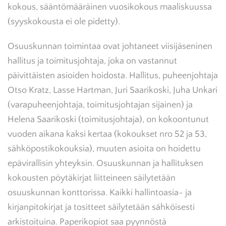
kokous, sääntömääräinen vuosikokous maaliskuussa
(syyskokousta ei ole pidetty).
Osuuskunnan toimintaa ovat johtaneet viisijäseninen
hallitus ja toimitusjohtaja, joka on vastannut
päivittäisten asioiden hoidosta. Hallitus, puheenjohtaja
Otso Kratz, Lasse Hartman, Juri Saarikoski, Juha Unkari
(varapuheenjohtaja, toimitusjohtajan sijainen) ja
Helena Saarikoski (toimitusjohtaja), on kokoontunut
vuoden aikana kaksi kertaa (kokoukset nro 52 ja 53,
sähköpostikokouksia), muuten asioita on hoidettu
epävirallisin yhteyksin. Osuuskunnan ja hallituksen
kokousten pöytäkirjat liitteineen säilytetään
osuuskunnan konttorissa. Kaikki hallintoasia- ja
kirjanpitokirjat ja tositteet säilytetään sähköisesti
arkistoituina. Paperikopiot saa pyynnöstä