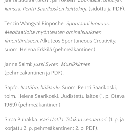
Jaana Suorsa (teksti, piirrokset):
Lounaalla runoilijan
kanssa. Pentti Saarikosken keittokirja
(sidottu ja PDF).
Tenzin Wangyal Rinpoche:
Spontaani luovuus.
Meditaatioita myönteisten ominaisuuksien
ilmentämiseen
. Alkuteos Spontaneous Creativity,
suom. Helena Erkkilä (pehmeäkantinen).
Janne Salmi:
Jussi Syren. Musiikkimies
(pehmeäkantinen ja PDF).
Sapfo:
Iltatähti, häälaulu
. Suom. Pentti Saarikoski,
toim. Helena Saarikoski. Uudistettu laitos (1. p. Otava
1969) (pehmeäkantinen).
Sirpa Puhakka:
Kari Uotila. Telakan senaattori
. (1. p. ja
korjattu 2. p. pehmeäkantinen; 2. p. PDF).