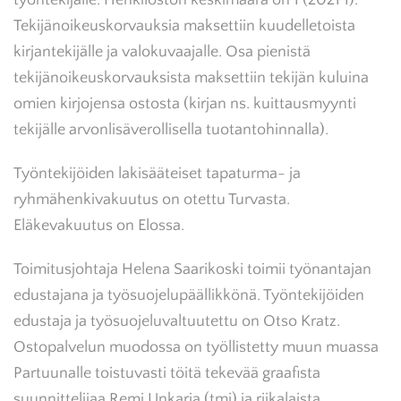
työntekijälle. Henkilöstön keskimäärä on 1 (2021 1).
Tekijänoikeuskorvauksia maksettiin kuudelletoista
kirjantekijälle ja valokuvaajalle. Osa pienistä
tekijänoikeuskorvauksista maksettiin tekijän kuluina
omien kirjojensa ostosta (kirjan ns. kuittausmyynti
tekijälle arvonlisäverollisella tuotantohinnalla).
Työntekijöiden lakisääteiset tapaturma- ja
ryhmähenkivakuutus on otettu Turvasta.
Eläkevakuutus on Elossa.
Toimitusjohtaja Helena Saarikoski toimii työnantajan
edustajana ja työsuojelupäällikkönä. Työntekijöiden
edustaja ja työsuojeluvaltuutettu on Otso Kratz.
Ostopalvelun muodossa on työllistetty muun muassa
Partuunalle toistuvasti töitä tekevää graafista
suunnittelijaa Remi Unkaria (tmi) ja riikalaista