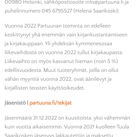
00980 Helsinki, sähköpostiosoite info@partuuna.fi ja
puhelinnumero 045 6795527 (Helena Saarikoski).
Vuonna 2022 Partuunan toiminta on edelleen
keskittynyt yhä enemmän vain kirjankustantamiseen
ja kirjakauppaan. Yli yhdeksän kymmenesosaa
liikevaihdosta on vuonna 2022 tullut kirjakaupasta.
Liikevaihto on myös kasvanut hieman (noin 5 %)
edellisvuodesta. Muut tuoteryhmät, joilla on ollut
vähän myyntiä vuonna 2022, ovat äänilevyt ja
kirjallisten teosten käyttöoikeudet.
Jäsenistö |
partuuna.fi/tekijat
Jäsenmäärä 31.12.2022 on kuusitoista, yksi vähemmän
kuin vuotta aikaisemmin. Vuonna 2021 kuolleen Tuula
Saarikosken jäsenyys lakkautettiin ja maksettu