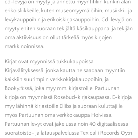
cd-levyjä on myyty ja annettu myyntitiliin kunkin alan
erikoisliikkeille, kuten museomyymälöihin, musiikki- ja
levykauppoihin ja erikoiskirjakauppoihin. Cd-levyjä on
myyty eniten suoraan tekijältä käsikauppana, ja tekijän
oma aktiivisuus on ollut tärkeää myös kirjojen
markkinoinnissa.
Kirjat ovat myynnissä tukkukaupoissa
Kirjavälityksessä, jonka kautta ne saadaan myyntiin
kaikkiin suurimpiin verkkokirjakauppoihin, ja
Booky.fi:ssä, joka myy mm. kirjastoille. Partuunan
kirjoja on myynnissä Rosebud-kirjakaupassa. E-kirjoja
myy lähinnä kirjastoille Ellibs ja suoraan kuluttajille
myös Partuunan oma verkkokauppa Holvissa.
Partuunan levyt ovat jakelussa noin 40 digitaalisessa
suoratoisto- ja latauspalvelussa Texicalli Records Oy:n