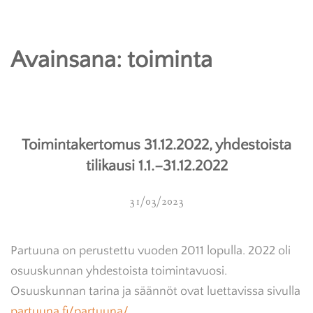
ETUSIVU
Avainsana:
toiminta
KIRJAT
KUVATAIDE
MUSIIKKI
Toimintakertomus 31.12.2022, yhdestoista
tilikausi 1.1.–31.12.2022
PROJEKTIT
31/03/2023
KOULUTUS
BLOGIT
Partuuna on perustettu vuoden 2011 lopulla. 2022 oli
osuuskunnan yhdestoista toimintavuosi.
TEKIJÄT
Osuuskunnan tarina ja säännöt ovat luettavissa sivulla
partuuna.fi/partuuna/
.