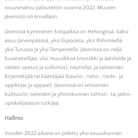
osuusmaksu palautettiin vuonna 2022. Muuten
jäsenistö on ennallaan.
Jäsenistä kymmenen kotipaikka on Helsingissä, kaksi
asuu Järvenpäässä, yksi Espoossa, yksi Riihimäellä,
yksi Turussa ja yksi Tampereella. Jäsenissä on neljä
kuvataiteilijaa, viisi muusikkoa (musiikki ja äänitaide ja
näiden opetus ja tutkimus), näyttelijä, ja seitsemän
kirjantekijää tai kääntäjää (kauno-, tieto-, tiede- ja
oppikirjat ja oppaat). Jäsenissä on seitsemän
kulttuurin, taiteiden ja yhteiskunnan tohtori- tai jatko-
opiskelijatason tutkijaa.
Hallinto
Vuoden 2022 aikana on pidetty yksi osuuskunnan