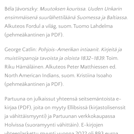
Béla Jávorszky:
Muutoksen kourissa. Uuden Unkarin
ensimmäisenä suurlähettiläänä Suomessa ja Baltiassa
.
Alkuteos Fordul a világ, suom. Tuomo Lahdelma
(pehmeäkantinen ja PDF).
George Catlin:
Pohjois-Amerikan intiaanit. Kirjeitä ja
muistiinpanoja tavoista ja oloista 1832–1839
. Toim.
Riku Hämäläinen. Alkuteos Peter Matthiessen ed.
North American Indians, suom. Kristiina Isoaho
(pehmeäkantinen ja PDF).
Partuuna on julkaissut yhteensä seitsemäntoista e-
kirjaa (PDF), joita on myyty Ellibsissä (kirjastolisenssit
ja vähittäismyynti) ja Partuunan verkkokaupassa
Holvissa (suoramyynti vähittäin). E-kirjojen
yhteenlaskettu myynti vuonna 2022 oli 893 euroa