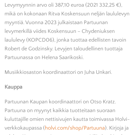
Levymyynnin arvo oli 387,10 euroa (2021 332,25 €),
mikä on kokonaan Ritva Koskensuun neljän laululevyn
myyntiä. Vuonna 2023 julkaistaan Partuunan
levymerkillä viides Koskensuun – Chydeniuksen
laululevy (KOPCD06), jonka tuottaa edellisten tavoin
Robert de Godzinsky. Levyjen taloudellinen tuottaja
Partuunassa on Helena Saarikoski.
Musiikkiosaston koordinaattori on Juha Unkari.
Kauppa
Partuunan Kaupan koordinaattori on Otso Kratz.
Partuuna on myynyt kaikkia tuotteitaan suoraan
kuluttajille omien nettisivujen kautta toimivassa Holvi-
verkkokaupassa (
holvi.com/shop/Partuuna
). Kirjoja ja