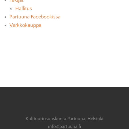
Tekijät
Hallitus
Partuuna Facebookissa
Verkkokauppa
Kulttuuriosuuskunta Partuuna, Helsinki
info@partuuna.fi