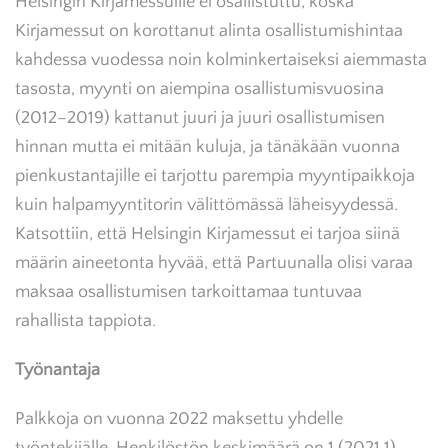
Helsingin Kirjamessuille ei osallistuttu, koska
Kirjamessut on korottanut alinta osallistumishintaa
kahdessa vuodessa noin kolminkertaiseksi aiemmasta
tasosta, myynti on aiempina osallistumisvuosina
(2012–2019) kattanut juuri ja juuri osallistumisen
hinnan mutta ei mitään kuluja, ja tänäkään vuonna
pienkustantajille ei tarjottu parempia myyntipaikkoja
kuin halpamyyntitorin välittömässä läheisyydessä.
Katsottiin, että Helsingin Kirjamessut ei tarjoa siinä
määrin aineetonta hyvää, että Partuunalla olisi varaa
maksaa osallistumisen tarkoittamaa tuntuvaa
rahallista tappiota.
Työnantaja
Palkkoja on vuonna 2022 maksettu yhdelle